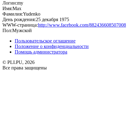
Логин:
my
Имя:
Max
Фамилия:
Yudenko
День рождения:
25 декабря 1975
WWW-страница:
http://www.facebook.com/882436608507008
Пол:
Мужской
Пользовательское оглашение
Положение о конфиденциальности
Помощь администратора
© PLI.PU, 2026
Все права защищены