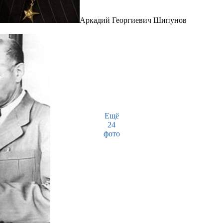
Аркадий Георгиевич Шипунов
Ещё
24
фото