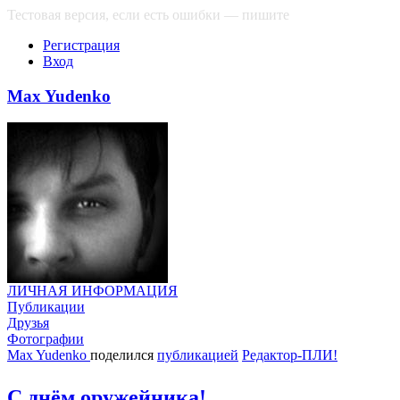
Тестовая версия, если есть ошибки — пишите
сюда
Регистрация
Вход
Max Yudenko
ЛИЧНАЯ ИНФОРМАЦИЯ
Публикации
Друзья
Фотографии
Max Yudenko
поделился
публикацией
Редактор-ПЛИ!
С днём оружейника!