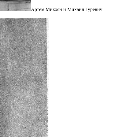
Артем Микоян и Михаил Гуревич